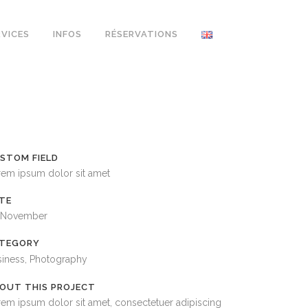
RVICES
INFOS
RÉSERVATIONS
STOM FIELD
rem ipsum dolor sit amet
TE
 November
TEGORY
siness, Photography
OUT THIS PROJECT
em ipsum dolor sit amet, consectetuer adipiscing