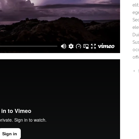
eli
ege
Sed
ele
Dui
Sus
occ
off