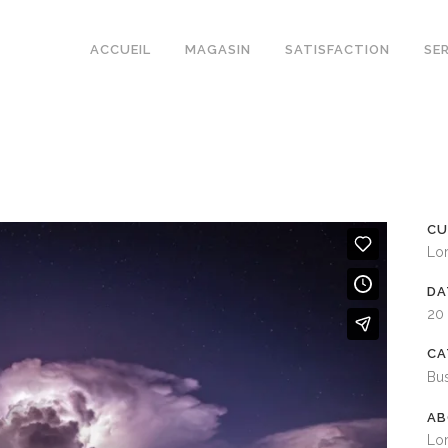
ACCUEIL
MAGASIN
SATISFACTION
SE
CU
Lo
DA
20
CA
Bu
AB
Lor