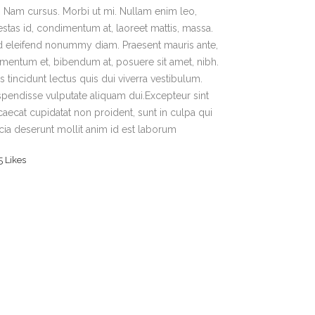
t. Nam cursus. Morbi ut mi. Nullam enim leo,
stas id, condimentum at, laoreet mattis, massa.
 eleifend nonummy diam. Praesent mauris ante,
mentum et, bibendum at, posuere sit amet, nibh.
s tincidunt lectus quis dui viverra vestibulum.
pendisse vulputate aliquam dui.Excepteur sint
aecat cupidatat non proident, sunt in culpa qui
icia deserunt mollit anim id est laborum
5
Likes