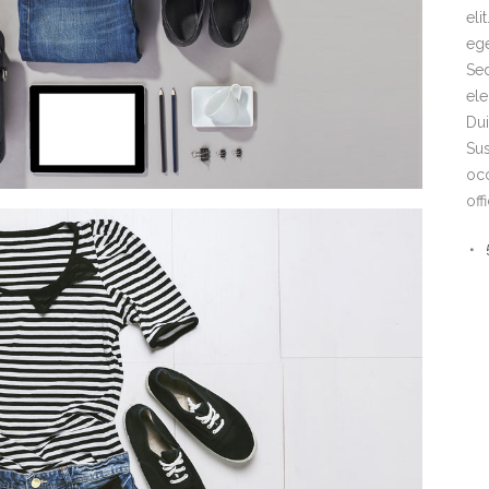
eli
ege
Sed
ele
Dui
Sus
occ
off