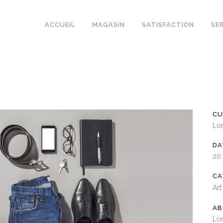
ACCUEIL
MAGASIN
SATISFACTION
SE
CU
Lo
DA
20
CA
Art
AB
Lor